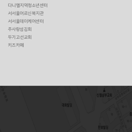
다니엘지역청소년센터
서서울어르신복지관
서서울데이케어센터
주사랑섬김회
두기고선교회
키즈카페