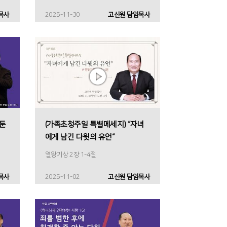
목사
2025-11-30
고신원 담임목사
앞둔
(가족초청주일 특별메세지) “자녀
에게 남긴 다윗의 유언“
열왕기상 2장 1-4절
목사
2025-11-02
고신원 담임목사