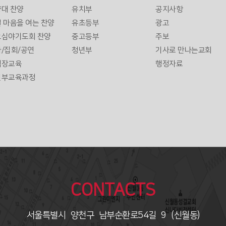
대 찬양
유치부
공지사항
 마음을 여는 찬양
유초등부
광고
요심야기도회 찬양
중고등부
주보
/집회/공연
청년부
기사로 만나는교회
역장교육
행정자료
년부교육과정
CONTACTS
서울특별시 양천구 남부순환로54길 9 (신월동)