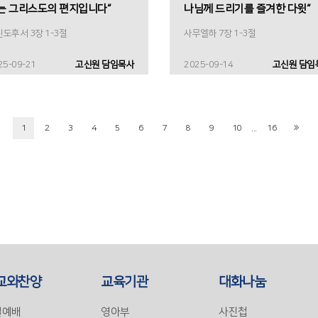
는 그리스도의 편지입니다“
나님께 드리기를 즐겨한 다윗“
도후서 3장 1-3절
사무엘하 7장 1-3절
25-09-21
고신원 담임목사
2025-09-14
고신원 담임
...
1
2
3
4
5
6
7
8
9
10
16
교와찬양
교육기관
대화나눔
일예배
영아부
사진첩