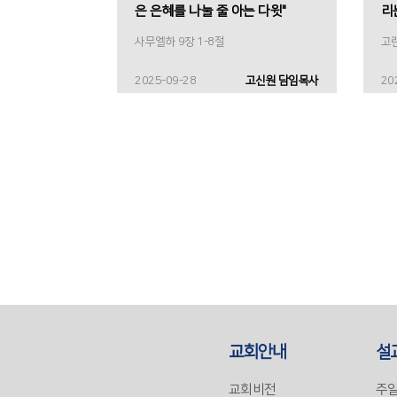
은 은혜를 나눌 줄 아는 다윗"
리
사무엘하 9장 1-8절
고린
2025-09-28
고신원 담임목사
20
교회안내
설
교회비전
주