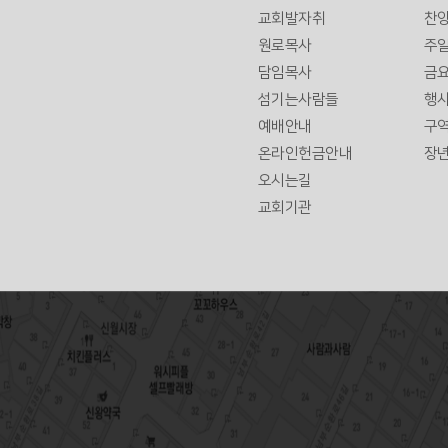
교회발자취
찬양
원로목사
주일
담임목사
금
섬기는사람들
행사
예배안내
구
온라인헌금안내
장
오시는길
교회기관