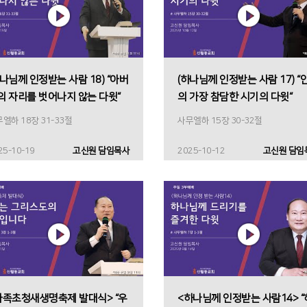
하나님께 인정받는 사람 18) “아버
(하나님께 인정받는 사람 17) “
의 자리를 벗어나지 않는 다윗“
의 가장 참담한 시기의 다윗“
엘하 18장 31-33절
사무엘하 15장 30-32절
25-10-19
고신원 담임목사
2025-10-12
고신원 담임
가족초청새생명축제 발대식> “우
<하나님께 인정받는 사람14> “