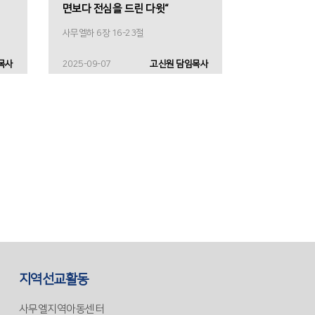
면보다 전심을 드린 다윗“
사무엘하 6장 16-23절
목사
2025-09-07
고신원 담임목사
지역선교활동
사무엘지역아동센터