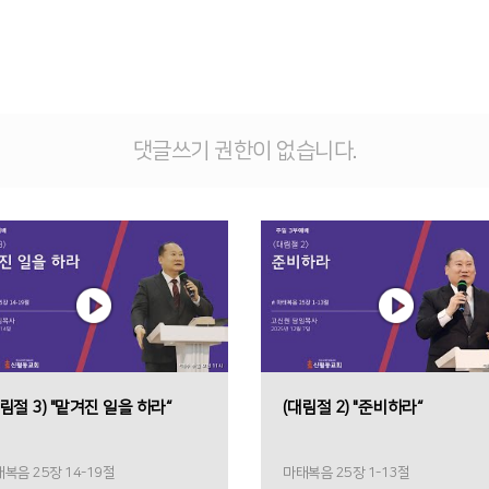
댓글쓰기 권한이 없습니다.
림절 3) "맡겨진 일을 하라“
(대림절 2) "준비하라“
복음 25장 14-19절
마태복음 25장 1-13절