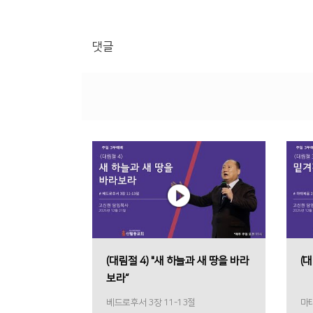
댓글
(대림절 4) "새 하늘과 새 땅을 바라
(대
보라“
베드로후서 3장 11-13절
마태