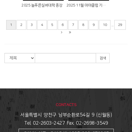
2025 늘푸른실버대학 종강
2025 11월 마마클럽 기도회
...
1
2
3
4
5
6
7
8
9
10
29
검색
CONTACTS
서울특별시 양천구 남부순환로54길 9 (신월동)
Tel. 02-2603-2427 Fax. 02-2698-3549