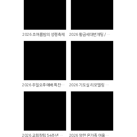
Views
Views
2026 초여름밤의 성령축제
2026 황금세대번개팅 / 마장호수출렁다리(파주)
Views
Views
2026 주일오후예배 특찬 & 실버대학장구반 공연
2026 기도실 리모델링 감사예배 & 새가족수료식
Views
Views
2026 교회창립 54주년 감사주일
2026 양천 온가족 어울림축제