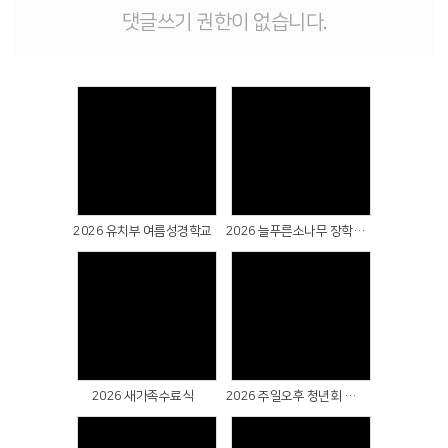
댓글쓰기 권한이 없습니다.
Views
Views
2026 유치부 여름성경학교
2026 늘푸른소나무 장학금 전달식
Views
Views
2026 새가족수료식
2026 주일오후 청년회 헌신예배 & 성례식 & 군복무자 선물전달식