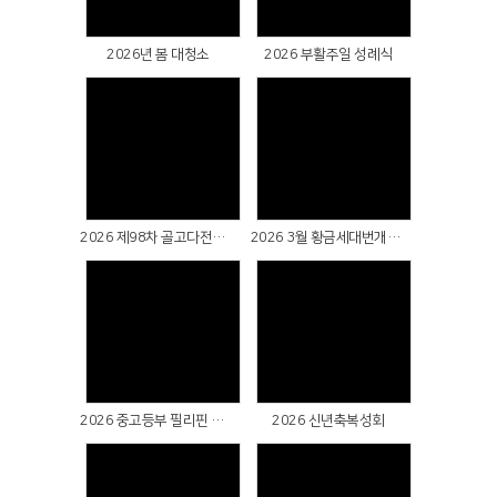
2026년 봄 대청소
2026 부활주일 성례식
Views
Views
2026 제98차 골고다전도대회 지구별 팀전도
2026 3월 황금세대번개팅(대부도)
Views
Views
2026 중고등부 필리핀 단기선교 파송예배
2026 신년축복성회