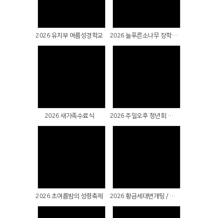
Views
Views
2026 유치부 여름성경학교
2026 늘푸른소나무 장학금 전달식
Views
Views
2026 새가족수료식
2026 주일오후 청년회 헌신예배 & 성례식 & 군복무자 선물전달식
Views
Views
2026 초여름밤의 성령축제
2026 황금세대번개팅 / 마장호수출렁다리(파주)