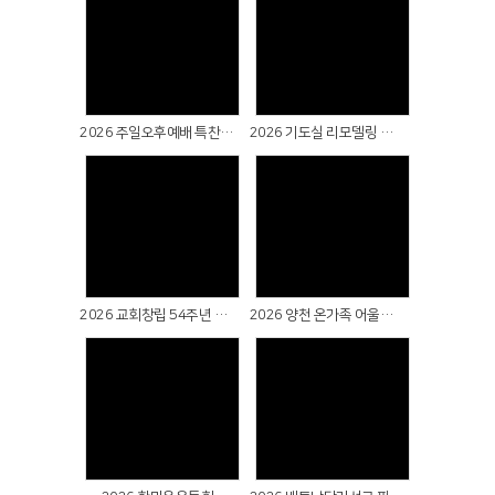
Views
Views
2026 주일오후예배 특찬 & 실버대학장구반 공연
2026 기도실 리모델링 감사예배 & 새가족수료식
Views
Views
2026 교회창립 54주년 감사주일
2026 양천 온가족 어울림축제
Views
Views