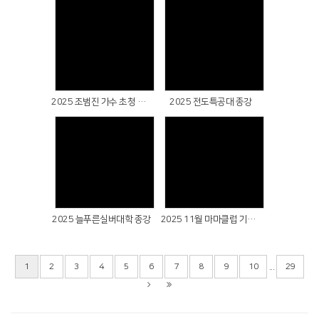
Views
Views
2025 조범진 가수 초청 찬양간증예배
2025 전도특공대 종강
Views
Views
2025 늘푸른실버대학 종강
2025 11월 마마클럽 기도회
...
1
2
3
4
5
6
7
8
9
10
29