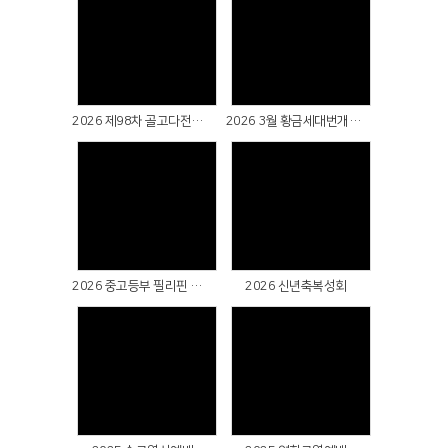
Views
Views
2026 제98차 골고다전도대회 지구별 팀전도
2026 3월 황금세대번개팅(대부도)
Views
Views
2026 중고등부 필리핀 단기선교 파송예배
2026 신년축복성회
Views
Views