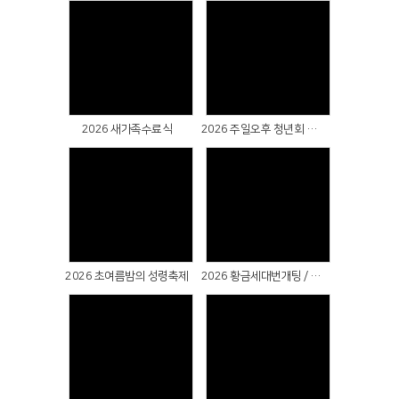
Views
Views
2026 새가족수료식
2026 주일오후 청년회 헌신예배 & 성례식 & 군복무자 선물전달식
Views
Views
2026 초여름밤의 성령축제
2026 황금세대번개팅 / 마장호수출렁다리(파주)
Views
Views