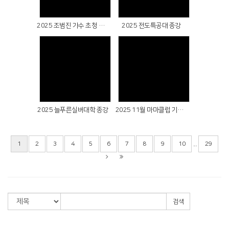
2025 조범진 가수 초청 찬양간증예배
2025 전도특공대 종강
Views
Views
2025 늘푸른실버대학 종강
2025 11월 마마클럽 기도회
...
1
2
3
4
5
6
7
8
9
10
29
검색