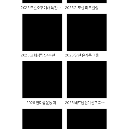
2026 주일오후예배 특찬 & 실버대학장구반 공연
2026 기도실 리모델링 감사예배 & 새가족수료식
Views
Views
2026 교회창립 54주년 감사주일
2026 양천 온가족 어울림축제
Views
Views
2026 한마음운동회
2026 베트남단기선교 파송예배