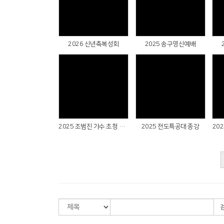
Views
Views
2026 신년축복성회
2025 송구영신예배
Views
Views
2025 조범진 가수 초청 찬양간증예배
2025 전도특공대 종강
20