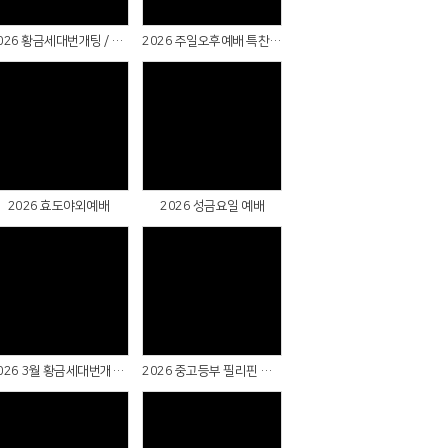
2026 황금세대번개팅 / 마장호수출렁다리(파주)
2026 주일오후예배 특찬 & 실버대학장구반 공연
Views
Views
2026 효도야외예배
2026 성금요일 예배
Views
Views
2026 3월 황금세대번개팅(대부도)
2026 중고등부 필리핀 단기선교 파송예배