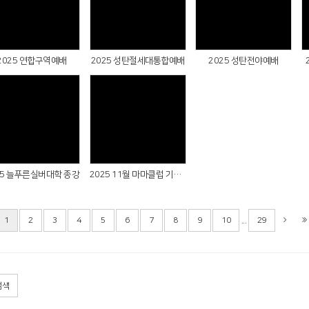
Views
Views
Views
2025 연합구역예배
2025 성탄절세대통합예배
2025 성탄전야예배
Views
Views
25 늘푸른실버대학 종강
2025 11월 마마클럽 기도회
...
1
2
3
4
5
6
7
8
9
10
29
검색