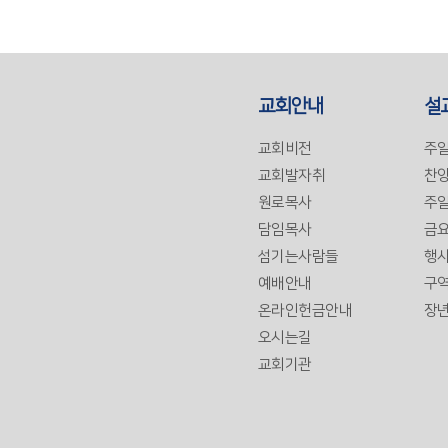
교회안내
설
교회비전
주
교회발자취
찬양
원로목사
주일
담임목사
금
섬기는사람들
행사
예배안내
구
온라인헌금안내
장
오시는길
교회기관