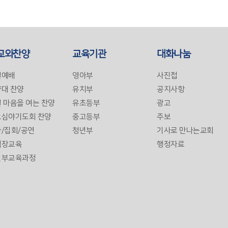
교와찬양
교육기관
대화나눔
일예배
영아부
사진첩
대 찬양
유치부
공지사항
 마음을 여는 찬양
유초등부
광고
요심야기도회 찬양
중고등부
주보
/집회/공연
청년부
기사로 만나는교회
역장교육
행정자료
년부교육과정