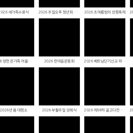
2026 새가족수료식
2026 주일오후 청년회 헌신예배 & 성례식 & 군복무자 선물전달식
2026 초여름밤의 성령축제
Views
Views
Views
2026 양천 온가족 어울림축제
2026 한마음운동회
2026 베트남단기선교 파송예배
Views
Views
Views
2026년 봄 대청소
2026 부활주일 성례식
2026 제98차 골고다전도대회 지구별 팀전도