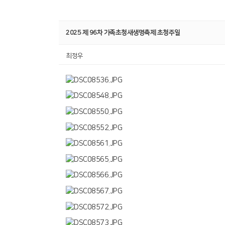
2025 제 96차 가족초청새생명축제 초청주일
최정우