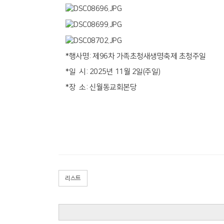
*행사명: 제96차 가족초청새생명축제 초청주일
*일 시: 2025년 11월 2일(주일)
*장 소: 신월동교회본당
리스트