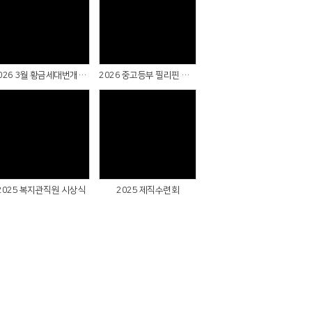
Views
Views
2026 3월 황금세대번개팅(대부도)
2026 중고등부 필리핀 단기선교 파송예배
Views
Views
2025 복지관직원 시상식
2025 제직수련회