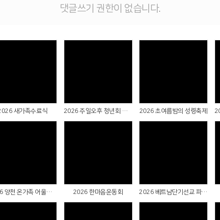
댓글쓰기 권한이 없습니다.
Views
Views
Views
2026 새가족수료식
2026 주일오후 청년회 헌신예배 & 성례식 & 군복무자 선물전달식
2026 초여름밤의 성령축제
Views
Views
Views
2026 양천 온가족 어울림축제
2026 한마음운동회
2026 베트남단기선교 파송예배