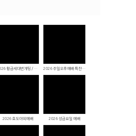
Views
Views
2026 황금세대번개팅 / 마장호수출렁다리(파주)
2026 주일오후예배 특찬 & 실버대학장구반 공연
Views
Views
2026 효도야외예배
2026 성금요일 예배