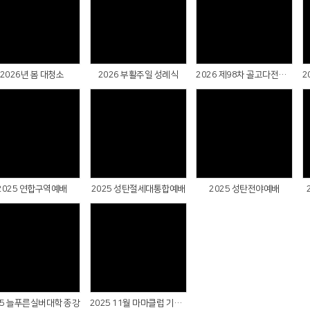
Views
Views
Views
2026년 봄 대청소
2026 부활주일 성례식
2026 제98차 골고다전도대회 지구별 팀전도
Views
Views
Views
2025 연합구역예배
2025 성탄절세대통합예배
2025 성탄전야예배
Views
Views
25 늘푸른실버대학 종강
2025 11월 마마클럽 기도회