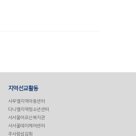
지역선교활동
사무엘지역아동센터
다니엘지역청소년센터
서서울어르신복지관
서서울데이케어센터
주사랑섬김회