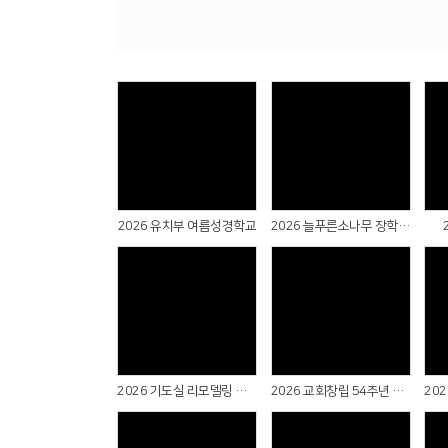
Views
Views
2026 유치부 여름성경학교
2026 늘푸른소나무 장학금 전달식
Views
Views
2026 기도실 리모델링 감사예배 & 새가족수료식
2026 교회창립 54주년 감사주일