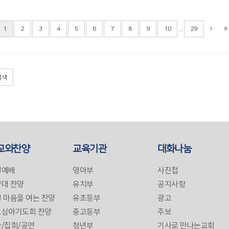
...
1
2
3
4
5
6
7
8
9
10
29
검색
교와찬양
교육기관
대화나눔
일예배
영아부
사진첩
대 찬양
유치부
공지사항
 마음을 여는 찬양
유초등부
광고
요심야기도회 찬양
중고등부
주보
/집회/공연
청년부
기사로 만나는교회