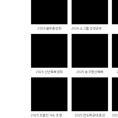
Views
Views
2026 봄부흥성회
2026 소그룹 성경공부 축제주일
Views
Views
2026 신년축복성회
2025 송구영신예배
Views
Views
2025 조범진 가수 초청 찬양간증예배
2025 전도특공대 종강
20